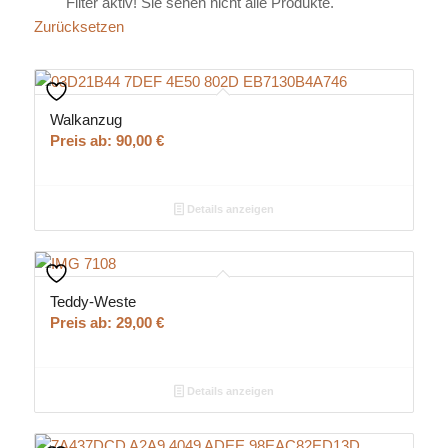
Filter aktiv! Sie sehen nicht alle Produkte.
Zurücksetzen
Kategorie
Walkanzug
Preis ab:
90,00
€
Details anzeigen
Größe
Teddy-Weste
Preis ab:
29,00
€
Stoff Typ
Details anzeigen
Zurücksetzen